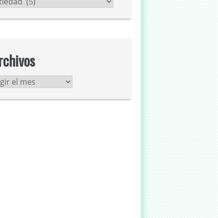
tegorías
rchivos
chivos