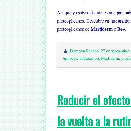
Así que ya sabes, si quieres una piel má
proteoglicanos. Descubre en nuestra tie
Martiderm
Be+
proteoglicanos de
o
.
Farmacia Renedo
,
27 de septiembre 
Antiedad
,
Hidratación
,
Martiderm
,
prote
Reducir el efecto
la vuelta a la ruti