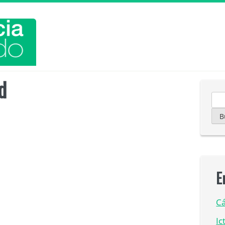
d
Bu
E
Cá
Ic