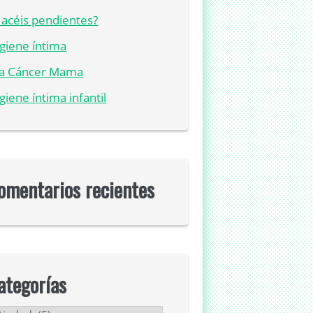
acéis pendientes?
giene íntima
ía Cáncer Mama
giene íntima infantil
omentarios recientes
ategorías