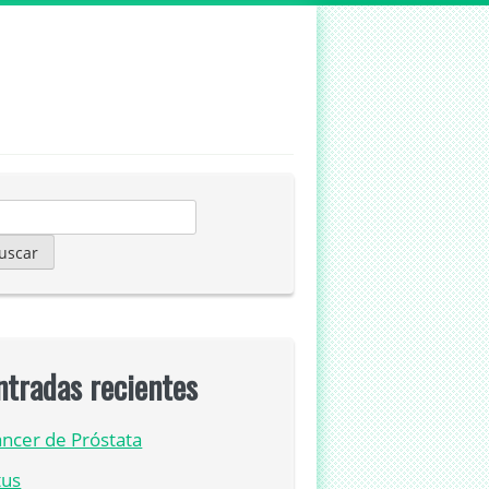
scar:
ntradas recientes
ncer de Próstata
tus