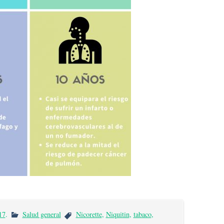
17
.
Salud general
Nicorette
,
Niquitin
,
tabaco
,