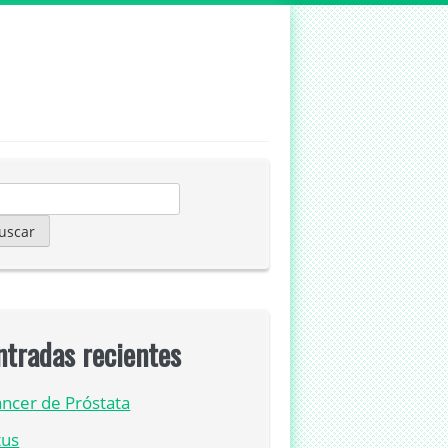
scar:
ntradas recientes
ncer de Próstata
tus