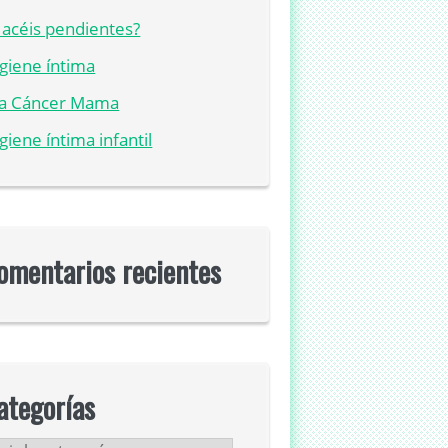
acéis pendientes?
giene íntima
ía Cáncer Mama
giene íntima infantil
omentarios recientes
ategorías