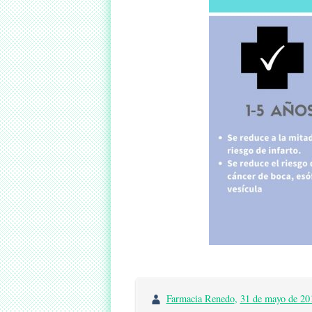
Farmacia Renedo
,
31 de mayo de 20