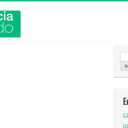
Bu
E
Cá
Ic