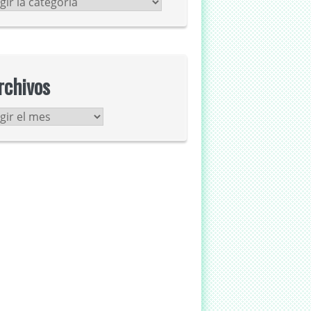
tegorías
rchivos
chivos