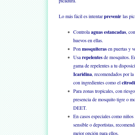
picadura.
prevenir
Lo más fácil es intentar
las pic
aguas estancadas
Controla
, co
huevos en ellas.
mosquiteras
Pon
en puertas y v
repelentes
Usa
de mosquitos. En
gama de repelentes a tu disposi
Icaridina
, recomendados por la
citrodi
con ingredientes como el
Para zonas tropicales, con riesg
presencia de mosquito tigre o m
DEET.
En casos especiales como niños 
sensible o deportistas, recomend
mejor opción para ellos.