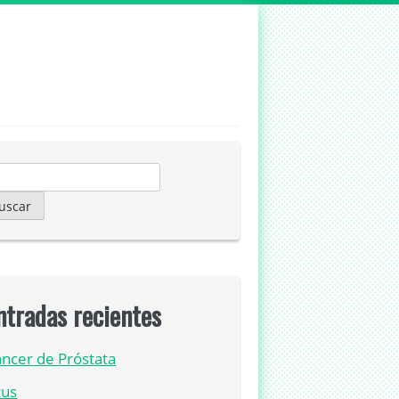
scar:
ntradas recientes
ncer de Próstata
tus