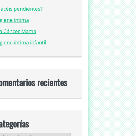
acéis pendientes?
giene íntima
ía Cáncer Mama
giene íntima infantil
omentarios recientes
ategorías