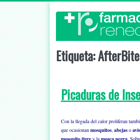
Skip
to
content
Etiqueta:
AfterBite
Picaduras de Ins
Con la llegada del calor proliferan tamb
mosquitos
abejas
avi
que ocasionan
,
o
mosquito tigre
mosca negra
y la
. Sobr