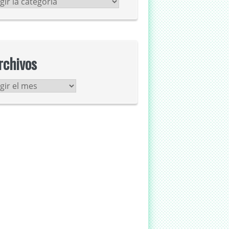
tegorías
rchivos
chivos