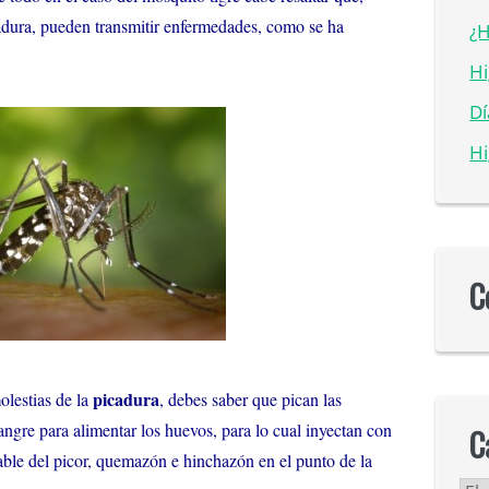
cadura, pueden transmitir enfermedades, como se ha
¿H
Hi
D
Hi
C
picadura
olestias de la
, debes saber que pican las
ngre para alimentar los huevos, para lo cual inyectan con
C
sable del picor, quemazón e hinchazón en el punto de la