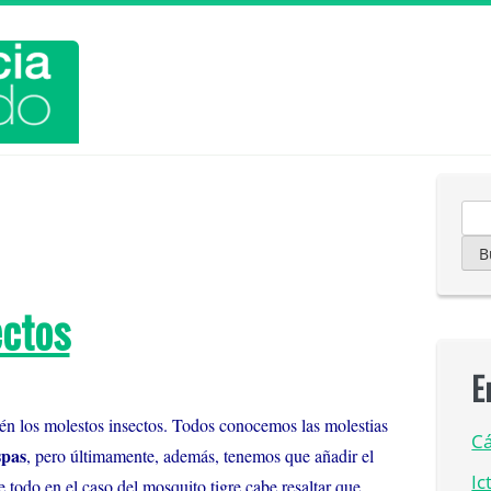
Bu
ectos
E
ién los molestos insectos. Todos conocemos las molestias
Cá
spas
, pero últimamente, además, tenemos que añadir el
Ic
e todo en el caso del mosquito tigre cabe resaltar que,