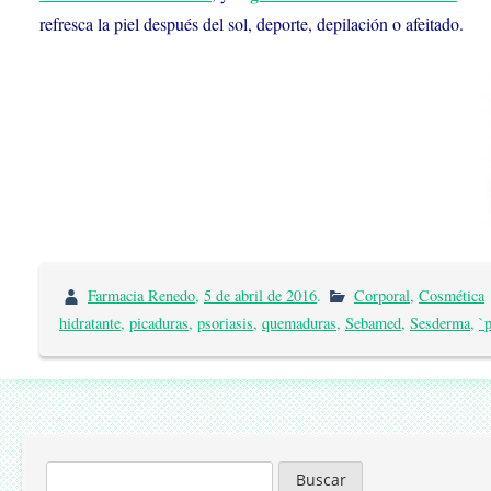
refresca la piel después del sol, deporte, depilación o afeitado.
Farmacia Renedo
,
5 de abril de 2016
.
Corporal
,
Cosmética
hidratante
,
picaduras
,
psoriasis
,
quemaduras
,
Sebamed
,
Sesderma
,
`
Buscar: