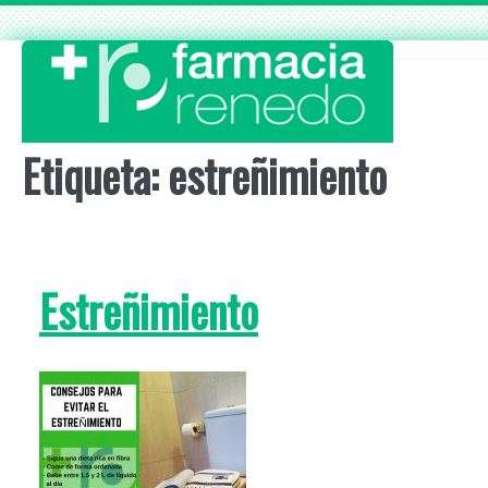
Skip
to
content
Etiqueta:
estreñimiento
Estreñimiento