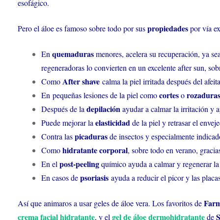
esofágico.
propiedades
Pero el áloe es famoso sobre todo por sus
por vía ex
quemaduras
En
menores, acelera su recuperación, ya sea
regeneradoras lo convierten en un excelente after sun, sobre
After shave
Como
calma la piel irritada después del afeit
cortes
rozadura
En pequeñas lesiones de la piel como
o
depilación
Después de la
ayudar a calmar la irritación y a
elasticidad
Puede mejorar la
de la piel y retrasar el enveje
picaduras
Contra las
de insectos y especialmente indicado
hidratante corporal
Como
, sobre todo en verano, gracias
post-peeling
En el
químico ayuda a calmar y regenerar la p
psoriasis
En casos de
ayuda a reducir el picor y las plac
Farm
Así que animaros a usar geles de áloe vera. Los favoritos de
crema facial hidratante
gel de áloe dermohidratante
, y el
de