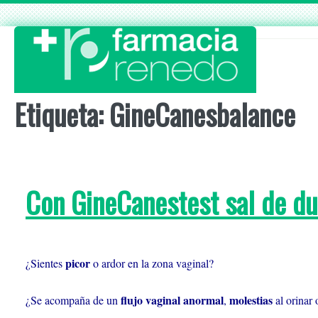
Skip
to
content
Etiqueta:
GineCanesbalance
Con GineCanestest sal de d
picor
¿Sientes
o ardor en la zona vaginal?
flujo
vaginal anormal
molestias
¿Se acompaña de un
,
al orinar